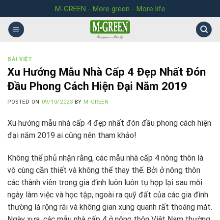
Skip
M-GREEN - More green - More life
to
content
BÀI VIẾT
Xu Hướng Mẫu Nhà Cấp 4 Đẹp Nhất Đón
Đầu Phong Cách Hiện Đại Năm 2019
POSTED ON
09/10/2023
BY
M-GREEN
Xu hướng mẫu nhà cấp 4 đẹp nhất đón đầu phong cách hiện
đại năm 2019 ai cũng nên tham khảo!
Không thể phủ nhận rằng, các mẫu nhà cấp 4 nông thôn là
vô cùng cần thiết và không thể thay thế. Bởi ở nông thôn
các thành viên trong gia đình luôn luôn tụ họp lại sau mỗi
ngày làm việc và học tập, ngoài ra quỹ đất của các gia đình
thường là rộng rãi và không gian xung quanh rất thoáng mát.
Ngày xưa, các mẫu nhà cấp 4 ở nông thôn Việt Nam thường