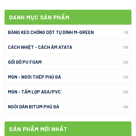
DANH MỤC SẢN PHẨM
BĂNG KEO CHỐNG DỘT TỰ DÍNH M-GREEN
(1)
CÁCH NHIỆT - CÁCH ÂM ATATA
(3)
GỐI ĐỠ PU FOAM
(2)
MGN - NGÓI THÉP PHỦ ĐÁ
(2)
MGN - TẤM LỢP ASA/PVC
(3)
NGÓI DÁN BITUM PHỦ ĐÁ
(6)
SẢN PHẨM MỚI NHẤT