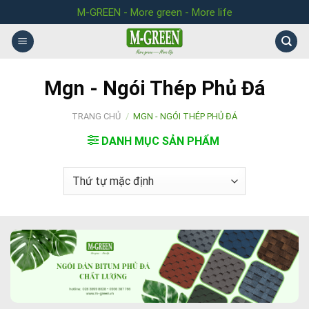
Skip
M-GREEN - More green - More life
to
content
Mgn - Ngói Thép Phủ Đá
TRANG CHỦ
/
MGN - NGÓI THÉP PHỦ ĐÁ
DANH MỤC SẢN PHẨM