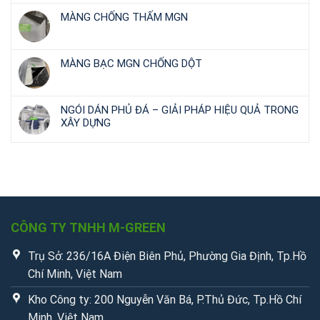
MÀNG CHỐNG THẤM MGN
MÀNG BẠC MGN CHỐNG DỘT
NGÓI DÁN PHỦ ĐÁ – GIẢI PHÁP HIỆU QUẢ TRONG
XÂY DỰNG
CÔNG TY TNHH M-GREEN
Trụ Sở: 236/16A Điện Biên Phủ, Phường Gia Định, Tp.Hồ
Chí Minh, Việt Nam
Kho Công ty: 200 Nguyễn Văn Bá, P.Thủ Đức, Tp.Hồ Chí
Minh, Việt Nam