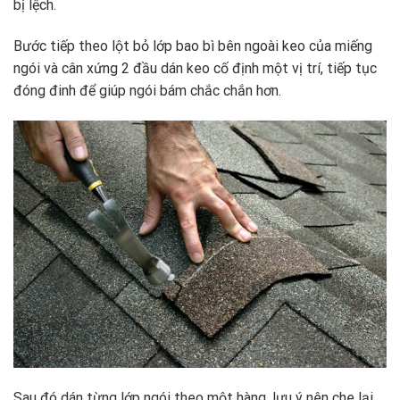
bị lệch.
Bước tiếp theo lột bỏ lớp bao bì bên ngoài keo của miếng
ngói và cân xứng 2 đầu dán keo cố định một vị trí, tiếp tục
đóng đinh để giúp ngói bám chắc chắn hơn.
Sau đó dán từng lớp ngói theo một hàng, lưu ý nên che lại