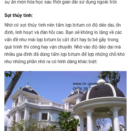
sự ăn mòn hóa học sau thời gian dài sử dụng ngoài trời.
Sợi thủy tinh:
Nhờ có sợi thủy tinh nên tấm lợp bitum có độ dẻo dai, ổn
định, linh hoạt và đàn hồi cao. Bạn sẽ không lo lắng về các
vấn đề như mái lợp bitum bị cắt đứt hay bị bẻ gãy trong
quá trình thi công hay vận chuyển. Nhờ vào độ dẻo dai mà
nhiều gia đình đã dùng tấm lợp bitum để lợp những chỗ khó
như những phần nhô ra có hình dáng khác biệt.