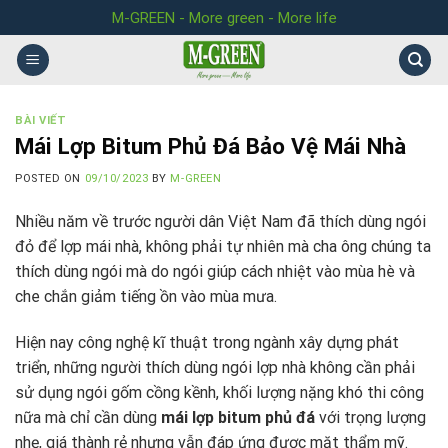
Skip
M-GREEN - More green - More life
to
content
BÀI VIẾT
Mái Lợp Bitum Phủ Đá Bảo Vệ Mái Nhà
POSTED ON
09/10/2023
BY
M-GREEN
Nhiều năm về trước người dân Việt Nam đã thích dùng ngói
đỏ để lợp mái nhà, không phải tự nhiên mà cha ông chúng ta
thích dùng ngói mà do ngói giúp cách nhiệt vào mùa hè và
che chắn giảm tiếng ồn vào mùa mưa.
Hiện nay công nghệ kĩ thuật trong ngành xây dựng phát
triển, những người thích dùng ngói lợp nhà không cần phải
sử dụng ngói gốm cồng kềnh, khối lượng nặng khó thi công
nữa mà chỉ cần dùng
mái lợp bitum phủ đá
với trọng lượng
nhẹ, giá thành rẻ nhưng vẫn đáp ứng được mặt thẩm mỹ.