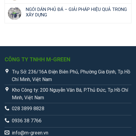
NGÓI DÁN PHỦ ĐÁ – GIẢI PHÁP HIỆU QUẢ TRONG
XÂY DỰNG
CÔNG TY TNHH M-GREEN
Trụ Sở: 236/16A Điện Biên Phủ, Phường Gia Định, Tp.Hồ
Chí Minh, Việt Nam
Kho Công ty: 200 Nguyễn Văn Bá, P.Thủ Đức, Tp.Hồ Chí
Minh, Việt Nam
028 3899 8828
0936 38 7766
info@m-green.vn