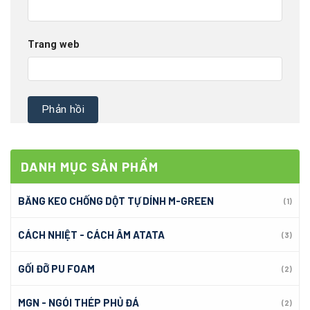
Trang web
DANH MỤC SẢN PHẨM
BĂNG KEO CHỐNG DỘT TỰ DÍNH M-GREEN
(1)
CÁCH NHIỆT - CÁCH ÂM ATATA
(3)
GỐI ĐỠ PU FOAM
(2)
MGN - NGÓI THÉP PHỦ ĐÁ
(2)