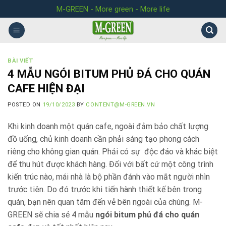
Skip
M-GREEN - More green - More life
to
content
BÀI VIẾT
4 MẪU NGÓI BITUM PHỦ ĐÁ CHO QUÁN
CAFE HIỆN ĐẠI
POSTED ON
19/10/2023
BY
CONTENT@M-GREEN.VN
Khi kinh doanh một quán cafe, ngoài đảm bảo chất lượng
đồ uống, chủ kinh doanh cần phải sáng tạo phong cách
riêng cho không gian quán. Phải có sự độc đáo và khác biệt
để thu hút được khách hàng. Đối với bất cứ một công trình
kiến trúc nào, mái nhà là bộ phần đánh vào mắt người nhìn
trước tiên. Do đó trước khi tiến hành thiết kế bên trong
quán, bạn nên quan tâm đến vẻ bên ngoài của chúng. M-
GREEN sẽ chia sẻ 4 mẫu
ngói bitum phủ đá cho quán