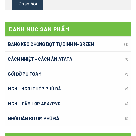
DANH MỤC SẢN PHẨM
BĂNG KEO CHỐNG DỘT TỰ DÍNH M-GREEN
(1)
CÁCH NHIỆT - CÁCH ÂM ATATA
(3)
GỐI ĐỠ PU FOAM
(2)
MGN - NGÓI THÉP PHỦ ĐÁ
(2)
MGN - TẤM LỢP ASA/PVC
(3)
NGÓI DÁN BITUM PHỦ ĐÁ
(6)